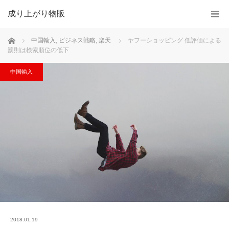
成り上がり物販
ホーム
中国輸入
,
ビジネス戦略
,
楽天
ヤフーショッピング 低評価による
罰則は検索順位の低下
中国輸入
2018.01.19