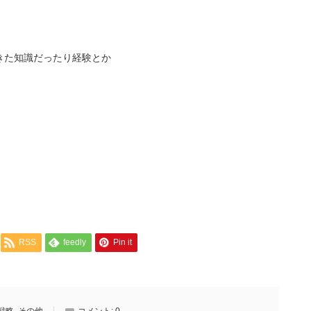
きた知識だったり経験とか
RSS
feedly
Pin it