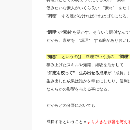
僕みたいな素人がいくら良い ”素材” をた
”調理” する腕がなければそれは
ゴミ
になる
”
調理
”が”
素材
”を活かす。そういう関係なんで
だから、素材を ”調理” する腕がありおい
”
知恵
” というのは、料理でいう所の ”
調理
積み上げたスキルや知識、経験を活かして
”知恵を絞って” 生み出せる成果
が『成長』
生み出した成果は誰かを幸せにしたり、便利
なんらかの影響を与える事になる。
だからどの分野においても
成長するということ＝
より大きな影響を与え