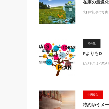
在庫の最適化
先日の記事でも書
その他
PよりもD
ビジネスはPDC
中国輸入
特約ゆうメー