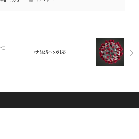
戦略
,
その他
コメント:
0
を使
コロナ経済への対応
半で
た方