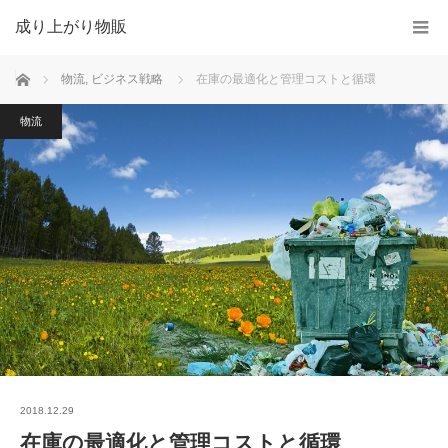
成り上がり物販
ホーム
物流
,
ビジネス戦略
在庫の最適化と管理コストと循環
物流
2018.12.29
在庫の最適化と管理コストと循環