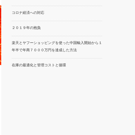
コロナ経済への対応
２０１９年の抱負
楽天とヤフーショッピングを使った中国輸入開始から１
年半で年商７０００万円を達成した方法
在庫の最適化と管理コストと循環