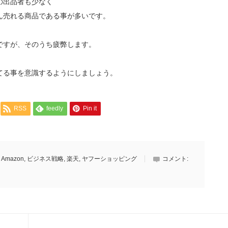
の出品者も少なく
ん売れる商品である事が多いです。
ですが、そのうち疲弊します。
てる事を意識するようにしましょう。
RSS
feedly
Pin it
,
Amazon
,
ビジネス戦略
,
楽天
,
ヤフーショッピング
コメント: