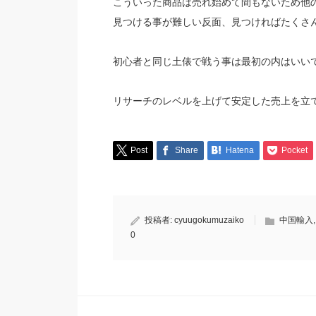
こういった商品は売れ始めて間もないため他
見つける事が難しい反面、見つければたくさ
初心者と同じ土俵で戦う事は最初の内はいい
リサーチのレベルを上げて安定した売上を立
Post
Share
Hatena
Pocket
投稿者:
cyuugokumuzaiko
中国輸入
0