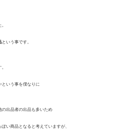
た。
品
という事です。
す。
かという事を僕なりに
他の出品者の出品も多いため
っぽい商品となると考えていますが、