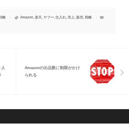
戦略
Amazon
,
楽天
,
ヤフー
,
仕入れ
,
売上
,
販売
,
戦略
０人
Amazonの出品数に制限がかけ
事
られる