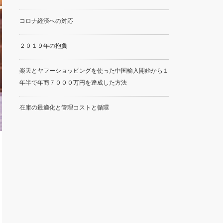
コロナ経済への対応
２０１９年の抱負
楽天とヤフーショッピングを使った中国輸入開始から１
年半で年商７０００万円を達成した方法
在庫の最適化と管理コストと循環