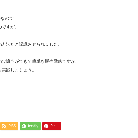
ルなので
のですが、
売方法だと認識させられました。
のは誰もができて簡単な販売戦略ですが、
も実践しましょう。
RSS
feedly
Pin it