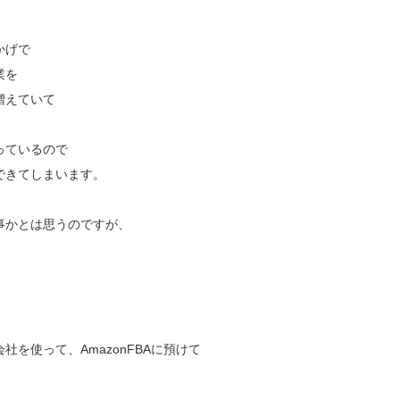
かげで
業を
増えていて
っているので
できてしまいます。
事かとは思うのですが、
を使って、AmazonFBAに預けて