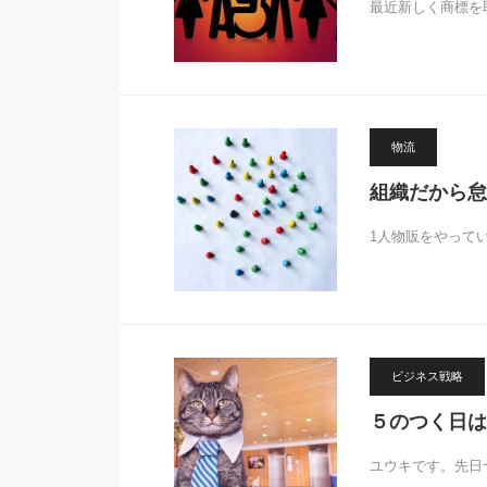
最近新しく商標を
物流
組織だから怠
1人物販をやって
ビジネス戦略
５のつく日は
ユウキです。先日