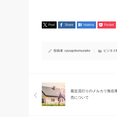
Post
Share
Hatena
Pocket
投稿者:
cyuugokumuzaiko
ビジネス
最近流行りのメルカリ無在
売について