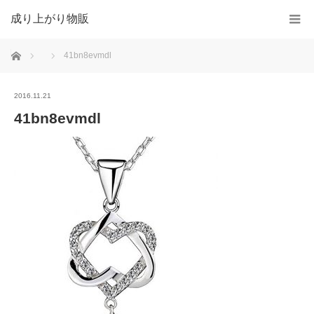
成り上がり物販
ホーム
41bn8evmdl
2016.11.21
41bn8evmdl