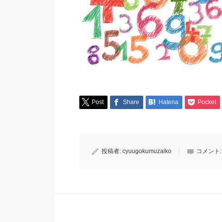
Post
Share
Hatena
Pocket
投稿者:
cyuugokumuzaiko
コメント