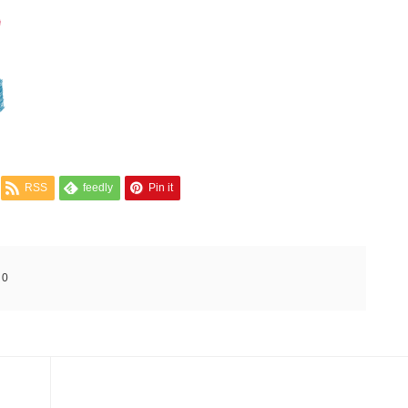
RSS
feedly
Pin it
:
0