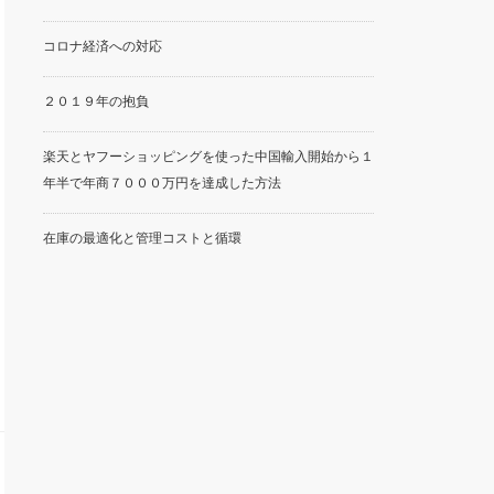
コロナ経済への対応
２０１９年の抱負
楽天とヤフーショッピングを使った中国輸入開始から１
年半で年商７０００万円を達成した方法
在庫の最適化と管理コストと循環