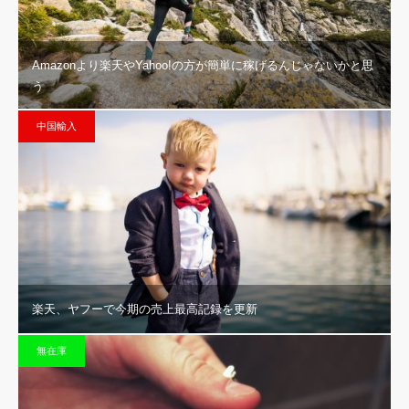
Amazonより楽天やYahoo!の方が簡単に稼げるんじゃないかと思
う
中国輸入
楽天、ヤフーで今期の売上最高記録を更新
無在庫