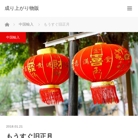
成り上がり物販
ホーム
中国輸入
もうすぐ旧正月
中国輸入
2018.01.21
もうすぐ旧正月