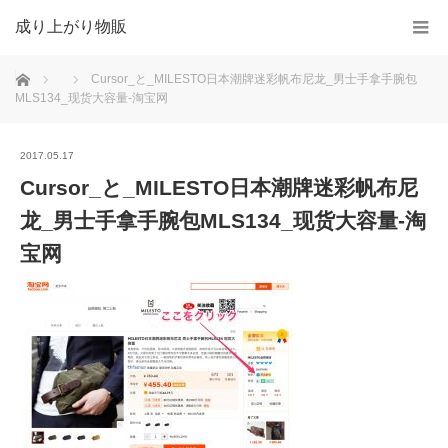
成り上がり物販
ホーム
Cursor_と_MILESTO日本潮牌迷彩帆布尼龙_男士手拿手腕包
MLS134_现货大容量-淘宝网
2017.05.17
Cursor_と_MILESTO日本潮牌迷彩帆布尼
龙_男士手拿手腕包MLS134_现货大容量-淘
宝网