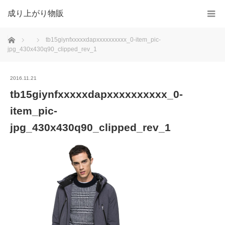
成り上がり物販
ホーム
tb15giynfxxxxxdapxxxxxxxxxx_0-item_pic-
jpg_430x430q90_clipped_rev_1
2016.11.21
tb15giynfxxxxxdapxxxxxxxxxx_0-
item_pic-
jpg_430x430q90_clipped_rev_1