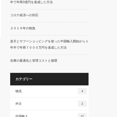
年で年商3億円を達成した方法
コロナ経済への対応
２０１９年の抱負
楽天とヤフーショッピングを使った中国輸入開始から１
年半で年商７０００万円を達成した方法
在庫の最適化と管理コストと循環
カテゴリー
物流
4
外注
2
中国輸入
21