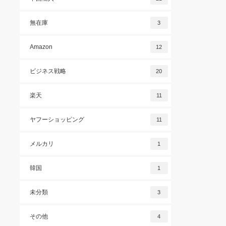
無在庫
3
Amazon
12
ビジネス戦略
20
楽天
11
ヤフーショッピング
11
メルカリ
1
韓国
1
未分類
3
その他
4