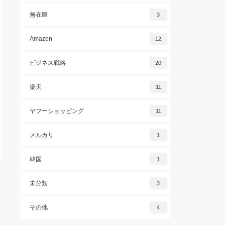
無在庫
3
Amazon
12
ビジネス戦略
20
楽天
11
ヤフーショッピング
11
メルカリ
1
韓国
1
未分類
3
その他
4