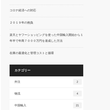
コロナ経済への対応
２０１９年の抱負
楽天とヤフーショッピングを使った中国輸入開始から１
年半で年商７０００万円を達成した方法
在庫の最適化と管理コストと循環
カテゴリー
外注
2
物流
4
中国輸入
21